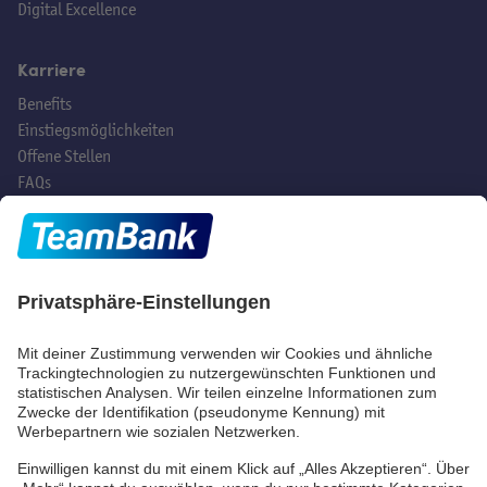
Digital Excellence
Karriere
Benefits
Einstiegsmöglichkeiten
Offene Stellen
FAQs
Hast du noch Fragen?
Social Media
TeamBank AG
Beuthener Str. 25
90471 Nürnberg
Telefon:
+49 (0) 911/53 90-
2000
E-Mail:
info@teambank.de
Beschwerde