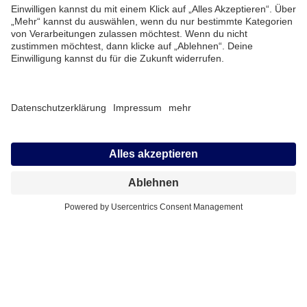
Modulare Systeme
Die
Digital Excellence
fokussiert dabei u.a. auf eine System- und
Datenarchitektur mit einfachen Prozessen und nachvollziehbaren
Datenströmen, die 360-Grad Kundensicht,
Business Intelligence
Self-Service
oder
Cloud-Services
. Aktuelle Systeme werden dabei