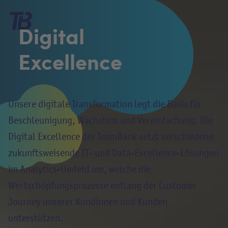
Digital
Excellence
Unsere digitale Transformation legt die Basis für
Beschleunigung, Wachstum und Vereinfachung. Die
Digital Excellence der TeamBank setzt verschiedene
zukunftsweisende IT- und Data-Excellence-Lösungen
im Analytics-Umfeld um, welche die
Wertschöpfungsprozesse entlang der Customer
Journey unserer Kundinnen und Kunden
unterstützen.