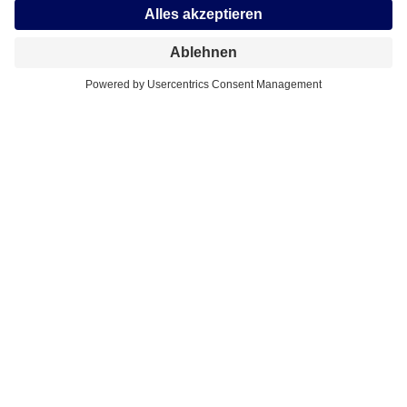
Über die Studie
Die folgenden Ergebnisse basieren auf der 16. Welle der
repräsentativen Befragung von 18- bis 79-Jährigen in Deutschland.
Untersucht wurden zentrale Aspekte rund um Liquidität,
Sparverhalten und Ausgaben in Deutschland und Österreich im
Auftrag der TeamBank. Insgesamt nahmen rund 3.100 Personen
über ein Online-Panel teil.