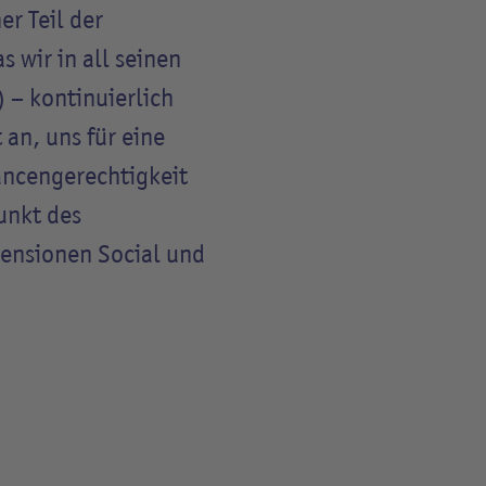
er Teil der
 wir in all seinen
 – kontinuierlich
 an, uns für eine
ancengerechtigkeit
unkt des
mensionen
Social
und