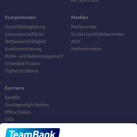
der faire Credit
Kompetenzen
Medien
Liquiditätsbegleitung
Mediencenter
Genossenschaftliche
Studie Liquiditätsbarometer
Wettbewerbsfähigkeit
2025
Kundenzentrierung
Medienkontakte
Risiko- und Datenmanagement
Embedded Finance
Digital Excellence
Karriere
Benefits
Einstiegsmöglichkeiten
Offene Stellen
FAQs
Hast du noch Fragen?
Social Media