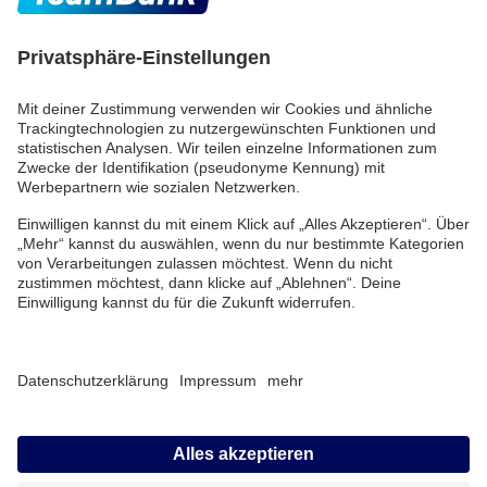
TeamBank AG
Beuthener Str. 25
90471 Nürnberg
Telefon:
+49 (0) 911/53 90-
2000
E-Mail:
info@teambank.de
Beschwerde
Datenschutz
Impressum
Barrierefreiheitserklärung
Cookies verwalten
© TeamBank 2026