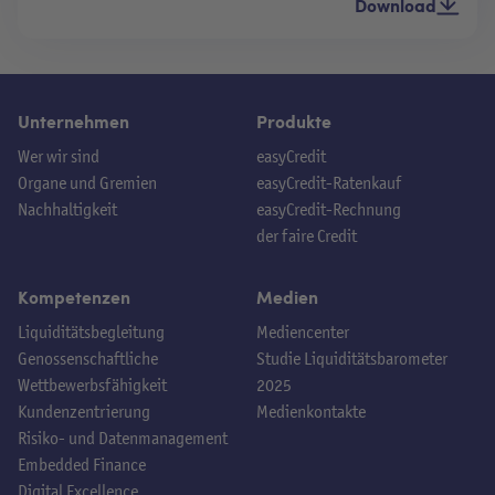
Download
Unternehmen
Produkte
Wer wir sind
easyCredit
Organe und Gremien
easyCredit-Ratenkauf
Nachhaltigkeit
easyCredit-Rechnung
der faire Credit
Kompetenzen
Medien
Liquiditätsbegleitung
Mediencenter
Genossenschaftliche
Studie Liquiditätsbarometer
Wettbewerbsfähigkeit
2025
Kundenzentrierung
Medienkontakte
Risiko- und Datenmanagement
Embedded Finance
Digital Excellence