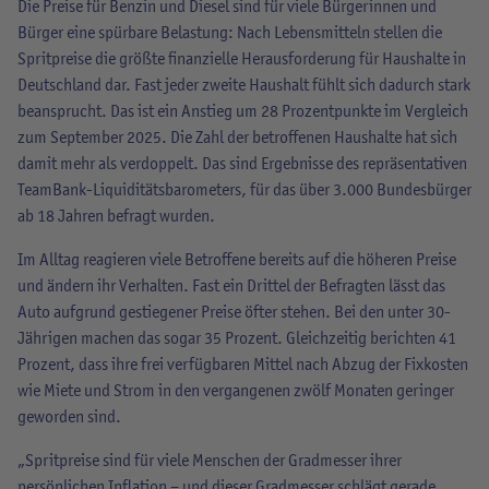
Die Preise für Benzin und Diesel sind für viele Bürgerinnen und
Bürger eine spürbare Belastung: Nach Lebensmitteln stellen die
Spritpreise die größte finanzielle Herausforderung für Haushalte in
Deutschland dar. Fast jeder zweite Haushalt fühlt sich dadurch stark
beansprucht. Das ist ein Anstieg um 28 Prozentpunkte im Vergleich
zum September 2025. Die Zahl der betroffenen Haushalte hat sich
damit mehr als verdoppelt. Das sind Ergebnisse des repräsentativen
TeamBank-Liquiditätsbarometers, für das über 3.000 Bundesbürger
ab 18 Jahren befragt wurden.
Im Alltag reagieren viele Betroffene bereits auf die höheren Preise
und ändern ihr Verhalten. Fast ein Drittel der Befragten lässt das
Auto aufgrund gestiegener Preise öfter stehen. Bei den unter 30-
Jährigen machen das sogar 35 Prozent. Gleichzeitig berichten 41
Prozent, dass ihre frei verfügbaren Mittel nach Abzug der Fixkosten
wie Miete und Strom in den vergangenen zwölf Monaten geringer
geworden sind.
„Spritpreise sind für viele Menschen der Gradmesser ihrer
persönlichen Inflation – und dieser Gradmesser schlägt gerade