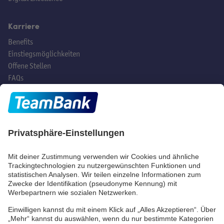
Karriere
Benefits
Einstiegsmöglichkeiten
Offene Stellen
FAQs
Hast du noch Fragen?
Social Media
TeamBank AG
Beuthener Str. 25
90471 Nürnberg
Telefon:
+49 (0) 911/53 90-
2000
E-Mail:
info@teambank.de
Beschwerde
Datenschutz