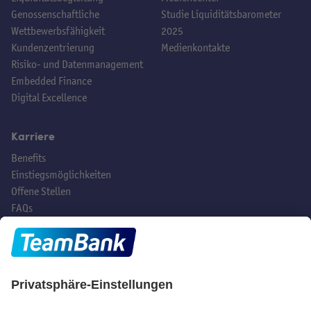
Genossenschaftliche
Studie Liquiditätsbarometer
Wettbewerbsfähigkeit
2025
Kundenzentrierung
Medienkontakte
Risiko- und Datenmanagement
Embedded Finance
Digital Excellence
Karriere
Benefits
Einstiegsmöglichkeiten
Offene Stellen
FAQs
Hast du noch Fragen?
Social Media
TeamBank AG
Beuthener Str. 25
90471 Nürnberg