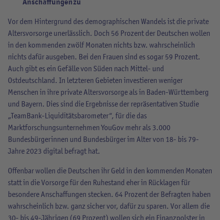
Anschaffungen zu
Vor dem Hintergrund des demographischen Wandels ist die private
Altersvorsorge unerlässlich. Doch 56 Prozent der Deutschen wollen
in den kommenden zwölf Monaten nichts bzw. wahrscheinlich
nichts dafür ausgeben. Bei den Frauen sind es sogar 59 Prozent.
Auch gibt es ein Gefälle von Süden nach Mittel- und
Ostdeutschland. In letzteren Gebieten investieren weniger
Menschen in ihre private Altersvorsorge als in Baden-Württemberg
und Bayern. Dies sind die Ergebnisse der repräsentativen Studie
„TeamBank-Liquiditätsbarometer“, für die das
Marktforschungsunternehmen YouGov mehr als 3.000
Bundesbürgerinnen und Bundesbürger im Alter von 18- bis 79-
Jahre 2023 digital befragt hat.
Offenbar wollen die Deutschen ihr Geld in den kommenden Monaten
statt in die Vorsorge für den Ruhestand eher in Rücklagen für
besondere Anschaffungen stecken. 64 Prozent der Befragten haben
wahrscheinlich bzw. ganz sicher vor, dafür zu sparen. Vor allem die
30- bis 49-Jährigen (69 Prozent) wollen sich ein Finanzpolster in