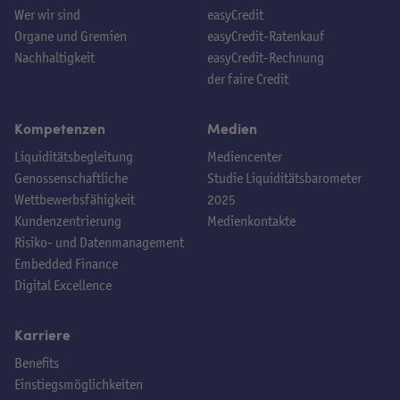
Wer wir sind
easyCredit
Organe und Gremien
easyCredit-Ratenkauf
Nachhaltigkeit
easyCredit-Rechnung
der faire Credit
Kompetenzen
Medien
Liquiditätsbegleitung
Mediencenter
Genossenschaftliche
Studie Liquiditätsbarometer
Wettbewerbsfähigkeit
2025
Kundenzentrierung
Medienkontakte
Risiko- und Datenmanagement
Embedded Finance
Digital Excellence
Karriere
Benefits
Einstiegsmöglichkeiten