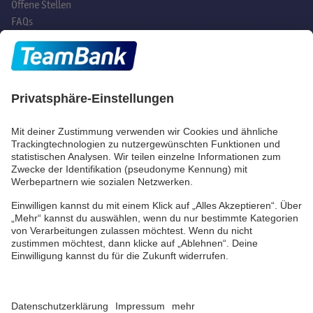
Offene Stellen
FAQs
Hast du noch Fragen?
Social Media
TeamBank AG
Beuthener Str. 25
90471 Nürnberg
Telefon:
+49 (0) 911/53 90-
2000
E-Mail:
info@teambank.de
Beschwerde
Datenschutz
Impressum
Barrierefreiheitserklärung
Cookies verwalten
© TeamBank 2026