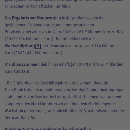
schwachen wirtschaftlichen Umfelds.
Das
Ergebnis vor Steuern
ging insbesondere wegen der
gestiegenen Risikovorsorge und eines gesunkenen
Provisionsüberschusses im Jahr 2023 auf 81 Millionen Euro zurück
(2022: 134 Millionen Euro). Damit beläuft sich die
Wertschöpfung
[3]
der TeamBank auf insgesamt 314 Millionen
Euro (2022: 411 Millionen Euro).
Die
Bilanzsumme
blieb im Geschäftsjahr 2023 mit 10,6 Milliarden
Euro konstant.
„Die Ergebnisse des Geschäftsjahres 2023 zeigen, dass die
TeamBank trotz der derzeit herausfordernden Rahmenbedingungen
stabil und zukunftsorientiert aufgestellt ist. In einem weitgehend
stagnierenden Markt konnten wir ein über dem Markt liegendes
Wachstum generieren“, so Frank Mühlbauer, Vorstandsvorsitzender
der TeamBank AG.
Digitaler Nutzungsgrad steigt kontinuierlich