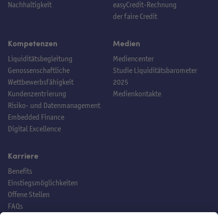
Nachhaltigkeit
easyCredit-Rechnung
der faire Credit
Kompetenzen
Medien
Liquiditätsbegleitung
Mediencenter
Genossenschaftliche
Studie Liquiditätsbarometer
Wettbewerbsfähigkeit
2025
Kundenzentrierung
Medienkontakte
Risiko- und Datenmanagement
Embedded Finance
Digital Excellence
Karriere
Benefits
Einstiegsmöglichkeiten
Offene Stellen
FAQs