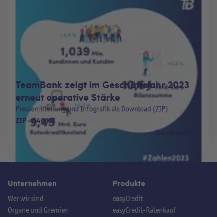
TeamBank zeigt im Geschäftsjahr 2023
erneut operative Stärke
Pressemitteilung und Infografik als Download (ZIP)
ZIP
-
646 KB
Download
Unternehmen
Produkte
Wer wir sind
easyCredit
Organe und Gremien
easyCredit-Ratenkauf