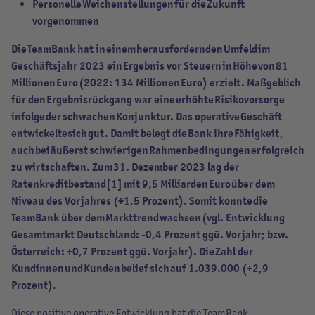
Personelle Weichenstellungen für die Zukunft
vorgenommen
Die TeamBank hat in einem herausfordernden Umfeld im
Geschäftsjahr 2023 ein Ergebnis vor Steuern in Höhe von 81
Millionen Euro (2022: 134 Millionen Euro) erzielt. Maßgeblich
für den Ergebnisrückgang war eine erhöhte Risikovorsorge
infolge der schwachen Konjunktur. Das operative Geschäft
entwickelte sich gut. Damit belegt die Bank ihre Fähigkeit,
auch bei äußerst schwierigen Rahmenbedingungen erfolgreich
zu wirtschaften. Zum 31. Dezember 2023 lag der
Ratenkreditbestand
[1]
mit 9,5 Milliarden Euro über dem
Niveau des Vorjahres (+1,5 Prozent). Somit konnte die
TeamBank über dem Markttrend wachsen (vgl. Entwicklung
Gesamtmarkt Deutschland: -0,4 Prozent ggü. Vorjahr; bzw.
Österreich: +0,7 Prozent ggü. Vorjahr). Die Zahl der
Kundinnen und Kunden belief sich auf 1.039.000 (+2,9
Prozent).
Diese positive operative Entwicklung hat die TeamBank