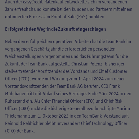
Auch der easyCredit-Ratenkauf entwickelte sich im vergangenen
Jahr erfreulich und konnte bei den Kunden und Partnern mit einem
optimierten Prozess am Point of Sale (PoS) punkten.
Erfolgreich den Weg in die Zukunft eingeschlagen
Neben den erfolgreichen operativen Arbeiten hat die TeamBank im
vergangenen Geschäftsjahr die erforderlichen personellen
Weichenstellungen vorgenommen und das Führungsteam für die
Zukunft der TeamBank aufgestellt. Christian Polenz, bisheriger
stellvertretender Vorsitzender des Vorstands und Chief Customer
Officer (CCO), wurde mit Wirkung zum 1. April 2024 zum neuen
Vorstandsvorsitzenden der TeamBank AG berufen. CEO Frank
Mühlbauer tritt mit Ablauf seines Vertrages Ende März 2024 in den
Ruhestand ein. Als Chief Financial Officer (CFO) und Chief Risk
Officer (CRO) rückte die bisherige Generalbevollmächtigte Marion
Thielemann zum 1. Oktober 2023 in den TeamBank-Vorstand auf.
Reinhold Rehbichler bleibt unverändert Chief Technology Officer
(CTO) der Bank.