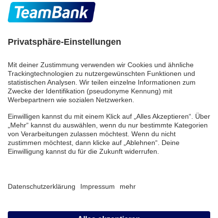
Hast du noch Fragen?
Social Media
TeamBank AG
Beuthener Str. 25
90471 Nürnberg
Telefon:
+49 (0) 911/53 90-
2000
E-Mail:
info@teambank.de
Beschwerde
Datenschutz
Impressum
Barrierefreiheitserklärung
Cookies verwalten
© TeamBank 2026