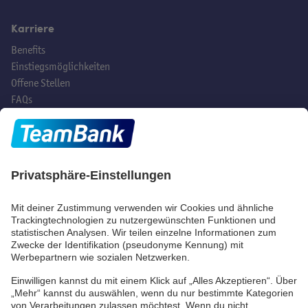
Karriere
Benefits
Einstiegsmöglichkeiten
Offene Stellen
FAQs
Hast du noch Fragen?
Social Media
TeamBank AG
Beuthener Str. 25
90471 Nürnberg
Telefon:
+49 (0) 911/53 90-
2000
E-Mail:
info@teambank.de
Beschwerde
Datenschutz